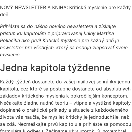
NOVÝ NEWSLETTER A KNIHA: Kritické myslenie pre každý
deň
Prihláste sa do nášho nového newslettera a získajte
prístup ku kapitolám z pripravovanej knihy Martina
Poliačika ako prví! Kritické myslenie pre každý deň je
newsletter pre všetkých, ktorý sa neboja zlepšovať svoje
myslenie.
Jedna kapitola týždenne
Každý týždeň dostanete do vašej mailovej schránky jednu
kapitolu, cez ktoré sa postupne dostanete od absolútnych
základov kritického myslenia k pokročilejším konceptom.
Nečakajte žiadnu nudnú teóriu – vtipné a výstižné kapitoly
doplnené o praktické príklady a situácie z každodenného
života vás naučia, že myslieť kriticky je jednoduchšie, než
sa zdá. Nezmeškajte prvú kapitolu a prihláste sa pomocou
formulára k odberu. Začíname už v utorok, 3. novembra!