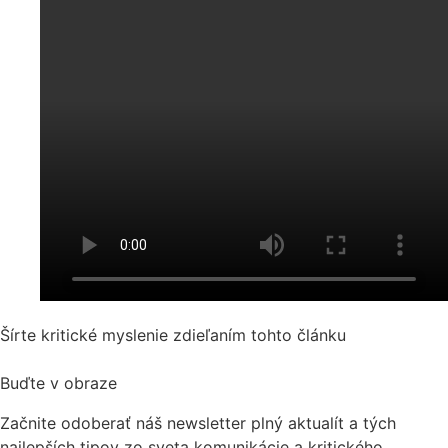
Šírte kritické myslenie zdieľaním tohto článku
Buďte v obraze
Začnite odoberať náš newsletter plný aktualít a tých
najlepších tipov zo sveta komunikácie a kritického