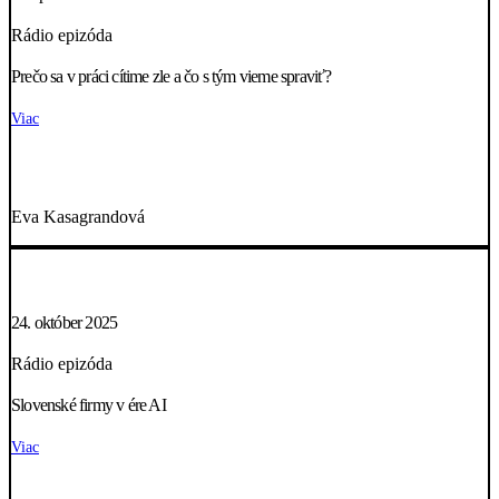
Rádio epizóda
Prečo sa v práci cítime zle a čo s tým vieme spraviť?
Viac
Eva Kasagrandová
24. október 2025
Rádio epizóda
Slovenské firmy v ére AI
Viac