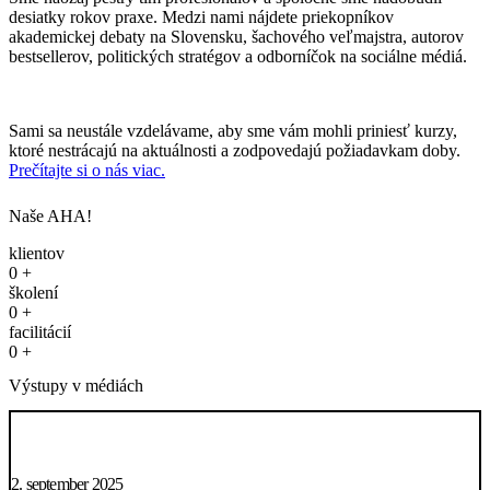
desiatky rokov praxe. Medzi nami nájdete priekopníkov
akademickej debaty na Slovensku, šachového veľmajstra, autorov
bestsellerov, politických stratégov a odborníčok na sociálne médiá.
Sami sa neustále vzdelávame, aby sme vám mohli priniesť kurzy,
ktoré nestrácajú na aktuálnosti a zodpovedajú požiadavkam doby.
Prečítajte si o nás viac
.
Naše AHA!
klientov
0
+
školení
0
+
facilitácií
0
+
Výstupy v médiách
2. september 2025