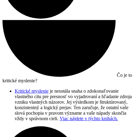
Čo je to
kritické myslenie?
Kritické myslenie
je neustála snaha o zdokonaľovanie
vlastného citu pre presnosť vo vyjadrovaní a hľadanie zdroja
vzniku vlastných názorov. Jej výsledkom je štruktúrovaný,
konzistentný a logický prejav.
Ten zaručuje, že ostatní vaše
slová pochopia v pravom význame a vaše nápady skončia
vždy v správnom cieli.
Viac nájdete v týchto knihách.