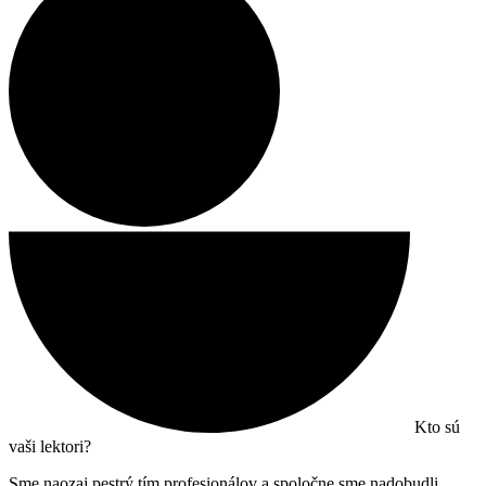
Kto sú
vaši lektori?
Sme naozaj pestrý tím profesionálov a spoločne sme nadobudli