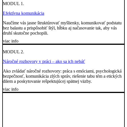
MODUL 1.
Efektívna komunikácia
Naučíme vás jasne štruktúrovať myšlienky, komunikovať podstatu
bez balastu a prispôsobiť štýl, hĺbku aj načasovanie tak, aby vás
druhí skutočne pochopili.
viac info
MODUL 2.
Náročné rozhovory v práci – ako sa ich nebáť
Ako zvládať náročné rozhovory: práca s emóciami, psychologická
bezpečnosť, komunikácia zlých správ, riešenie tabu tém a etických
dilem a poskytovanie rešpektujúcej spätnej väzby.
viac info