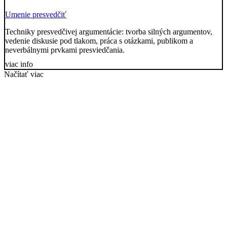
Umenie presvedčiť
Techniky presvedčivej argumentácie: tvorba silných argumentov,
vedenie diskusie pod tlakom, práca s otázkami, publikom a
neverbálnymi prvkami presviedčania.
viac info
Načítať viac