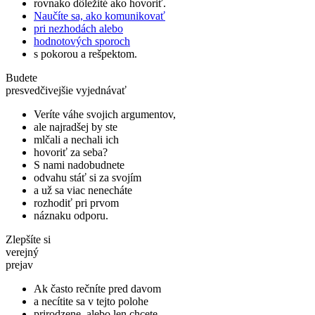
rovnako dôležité ako hovoriť.
Naučíte sa, ako komunikovať
pri nezhodách alebo
hodnotových sporoch
s pokorou a rešpektom.
Budete
presvedčivejšie vyjednávať
Veríte váhe svojich argumentov,
ale najradšej by ste
mlčali a nechali ich
hovoriť za seba?
S nami nadobudnete
odvahu stáť si za svojím
a už sa viac nenecháte
rozhodiť pri prvom
náznaku odporu.
Zlepšíte si
verejný
prejav
Ak často rečníte pred davom
a necítite sa v tejto polohe
prirodzene, alebo len chcete