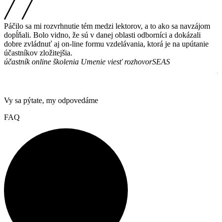
Páčilo sa mi rozvrhnutie tém medzi lektorov, a to ako sa navzájom
I
dopĺňali. Bolo vidno, že sú v danej oblasti odborníci a dokázali
o
dobre zvládnuť aj on-line formu vzdelávania, ktorá je na upútanie
p
účastníkov zložitejšia.
s
účastník online školenia Umenie viesť rozhovor
SEAS
s
A
Vy sa pýtate, my odpovedáme
FAQ