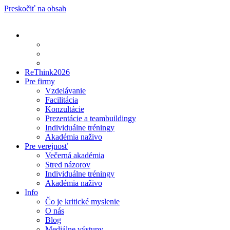
Preskočiť na obsah
ReThink2026
Pre firmy
Vzdelávanie
Facilitácia
Konzultácie
Prezentácie a teambuildingy
Individuálne tréningy
Akadémia naživo
Pre verejnosť
Večerná akadémia
Stred názorov
Individuálne tréningy
Akadémia naživo
Info
Čo je kritické myslenie
O nás
Blog
Mediálne výstupy