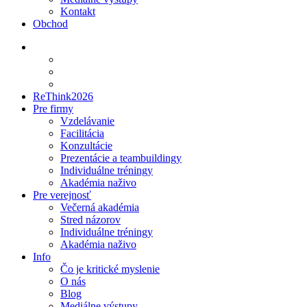
Kontakt
Obchod
ReThink2026
Pre firmy
Vzdelávanie
Facilitácia
Konzultácie
Prezentácie a teambuildingy
Individuálne tréningy
Akadémia naživo
Pre verejnosť
Večerná akadémia
Stred názorov
Individuálne tréningy
Akadémia naživo
Info
Čo je kritické myslenie
O nás
Blog
Mediálne výstupy