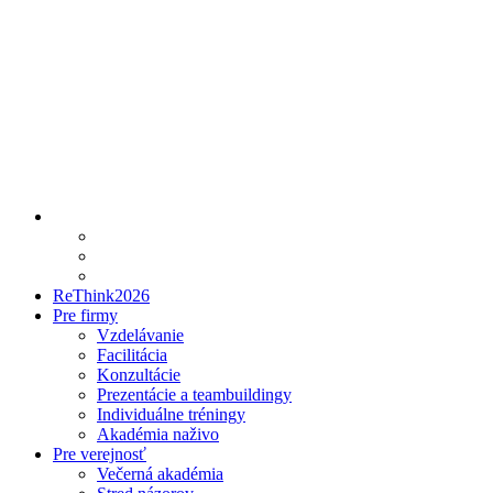
ReThink2026
Pre firmy
Vzdelávanie
Facilitácia
Konzultácie
Prezentácie a teambuildingy
Individuálne tréningy
Akadémia naživo
Pre verejnosť
Večerná akadémia