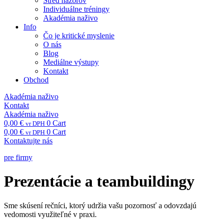
Stred názorov
Individuálne tréningy
Akadémia naživo
Info
Čo je kritické myslenie
O nás
Blog
Mediálne výstupy
Kontakt
Obchod
Akadémia naživo
Kontakt
Akadémia naživo
0,00
€
0
Cart
vr DPH
0,00
€
0
Cart
vr DPH
Kontaktujte nás
pre firmy
Prezentácie a teambuildingy
Sme skúsení rečníci, ktorý udržia vašu pozornosť a odovzdajú
vedomosti využiteľné v praxi.