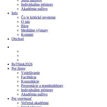
Stred názorov
Individuálne tréningy
Akadémia naživo
Info
Čo je kritické myslenie
O nás
Blog
Mediálne výstupy
Kontakt
Obchod
ReThink2026
Pre firmy
Vzdelávanie
Facilitácia
Konzultácie
Prezentácie a teambuildingy
Individuálne tréningy
Akadémia naživo
Pre verejnosť
Večerná akadémia