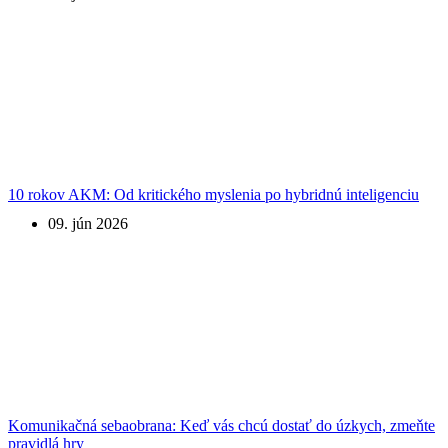
10 rokov AKM: Od kritického myslenia po hybridnú inteligenciu
09. jún 2026
Komunikačná sebaobrana: Keď vás chcú dostať do úzkych, zmeňte
pravidlá hry