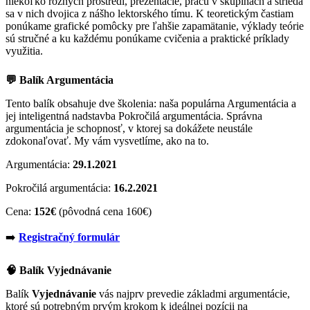
niekoľko rôznych prostredí, prezentácie, prácu v skupinách a strieda
sa v nich dvojica z nášho lektorského tímu. K teoretickým častiam
ponúkame grafické pomôcky pre ľahšie zapamätanie, výklady teórie
sú stručné a ku každému ponúkame cvičenia a praktické príklady
využitia.
💬 Balík Argumentácia
Tento balík obsahuje dve školenia: naša populárna Argumentácia a
jej inteligentná nadstavba Pokročilá argumentácia. Správna
argumentácia je schopnosť, v ktorej sa dokážete neustále
zdokonaľovať. My vám vysvetlíme, ako na to.
Argumentácia:
29.1.2021
Pokročilá argumentácia:
16.2.2021
Cena:
152€
(pôvodná cena 160€)
➡️
Registračný formulár
🧠 Balík Vyjednávanie
Balík
Vyjednávanie
vás najprv prevedie základmi argumentácie,
ktoré sú potrebným prvým krokom k ideálnej pozícii na