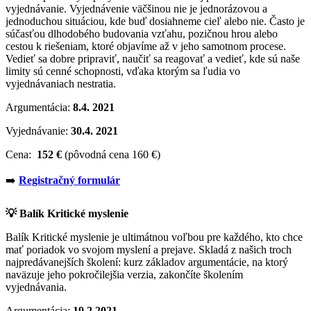
vyjednávanie. Vyjednávenie väčšinou nie je jednorázovou a
jednoduchou situáciou, kde buď dosiahneme cieľ alebo nie. Často je
súčasťou dlhodobého budovania vzťahu, pozičnou hrou alebo
cestou k riešeniam, ktoré objavíme až v jeho samotnom procese.
Vedieť sa dobre pripraviť, naučiť sa reagovať a vedieť, kde sú naše
limity sú cenné schopnosti, vďaka ktorým sa ľudia vo
vyjednávaniach nestratia.
Argumentácia:
8.4. 2021
Vyjednávanie:
30.4. 2021
Cena:
152 €
(pôvodná cena 160 €)
➡️
Registračný formulár
💡 Balík Kritické myslenie
Balík Kritické myslenie je ultimátnou voľbou pre každého, kto chce
mať poriadok vo svojom myslení a prejave. Skladá z našich troch
najpredávanejších školení: kurz základov argumentácie, na ktorý
naväzuje jeho pokročilejšia verzia, zakončíte školením
vyjednávania.
Argumentácia:
19.2.2021
,