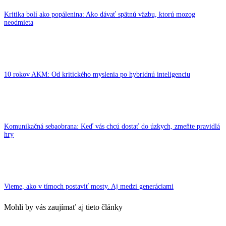
Kritika bolí ako popálenina: Ako dávať spätnú väzbu, ktorú mozog
neodmieta
10 rokov AKM: Od kritického myslenia po hybridnú inteligenciu
Komunikačná sebaobrana: Keď vás chcú dostať do úzkych, zmeňte pravidlá
hry
Vieme, ako v tímoch postaviť mosty. Aj medzi generáciami
Mohli by vás zaujímať aj tieto články