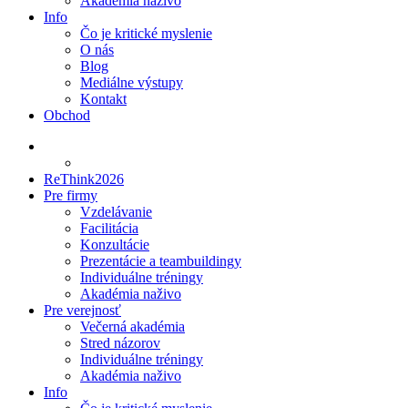
Akadémia naživo
Info
Čo je kritické myslenie
O nás
Blog
Mediálne výstupy
Kontakt
Obchod
ReThink2026
Pre firmy
Vzdelávanie
Facilitácia
Konzultácie
Prezentácie a teambuildingy
Individuálne tréningy
Akadémia naživo
Pre verejnosť
Večerná akadémia
Stred názorov
Individuálne tréningy
Akadémia naživo
Info