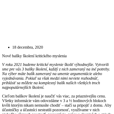
18 decembra, 2020
Nové balíky školení kritického myslenia
V roku 2021 budeme kritické myslenie školiť výhodnejšie. Vytvorili
sme pre vás 3 balíky školení, každý z nich zameraný na iné potreby.
Na výber máte balík zameraný na umenie argumentácie alebo
vyjednávania. Pokiaľ sa však medzi nimi neviete rozhodnúť,
prihlásiť sa môžete na komplexný balík našich všetkých troch
najpopulárnejších školení.
Cieľom balíkov školení je naučiť vás viac, za priaznivejšiu cenu.
Všetky informácie vám odovzdáme v 3 a ½ hodinových blokoch
kvôli ktorým nikam nemusíte chodiť – stačí sa pripojiť z domu. Aby
účastníčky a účastníci nestratili pozornosť, využívame v nich