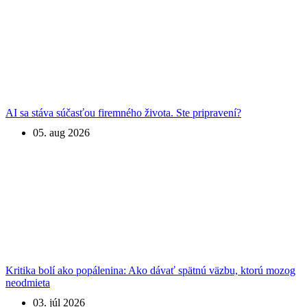
AI sa stáva súčasťou firemného života. Ste pripravení?
05. aug 2026
Kritika bolí ako popálenina: Ako dávať spätnú väzbu, ktorú mozog
neodmieta
03. júl 2026