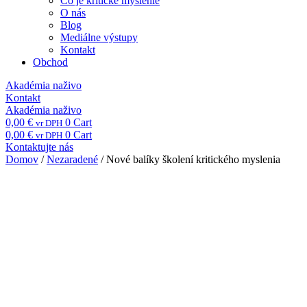
Čo je kritické myslenie
O nás
Blog
Mediálne výstupy
Kontakt
Obchod
Akadémia naživo
Kontakt
Akadémia naživo
0,00
€
0
Cart
vr DPH
0,00
€
0
Cart
vr DPH
Kontaktujte nás
Domov
/
Nezaradené
/ Nové balíky školení kritického myslenia