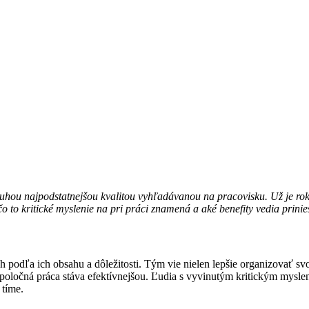
hou najpodstatnejšou kvalitou vyhľadávanou na pracovisku. Už je rok
čo to kritické myslenie na pri práci znamená a aké benefity vedia prinie
 podľa ich obsahu a dôležitosti. Tým vie nielen lepšie organizovať svo
oločná práca stáva efektívnejšou. Ľudia s vyvinutým kritickým myslen
 tíme.