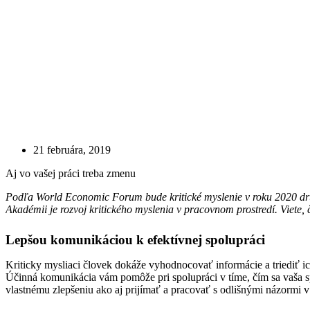
21 februára, 2019
Aj vo vašej práci treba zmenu
Podľa World Economic Forum bude kritické myslenie v roku 2020 dru
Akadémii je rozvoj kritického myslenia v pracovnom prostredí. Viete, 
Lepšou komunikáciou k efektívnej spolupráci
Kriticky mysliaci človek dokáže vyhodnocovať informácie a triediť ich
Účinná komunikácia vám pomôže pri spolupráci v tíme, čím sa vaša sp
vlastnému zlepšeniu ako aj prijímať a pracovať s odlišnými názormi v