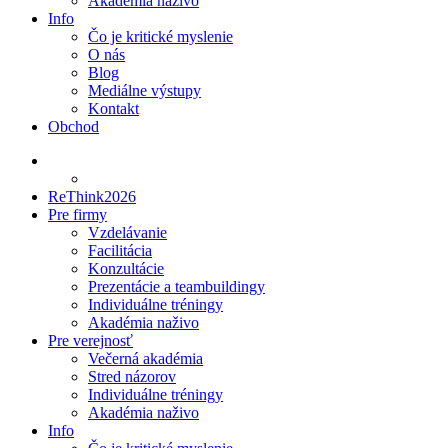
Akadémia naživo
Info
Čo je kritické myslenie
O nás
Blog
Mediálne výstupy
Kontakt
Obchod
ReThink2026
Pre firmy
Vzdelávanie
Facilitácia
Konzultácie
Prezentácie a teambuildingy
Individuálne tréningy
Akadémia naživo
Pre verejnosť
Večerná akadémia
Stred názorov
Individuálne tréningy
Akadémia naživo
Info