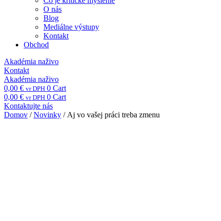
Čo je kritické myslenie
O nás
Blog
Mediálne výstupy
Kontakt
Obchod
Akadémia naživo
Kontakt
Akadémia naživo
0,00
€
0
Cart
vr DPH
0,00
€
0
Cart
vr DPH
Kontaktujte nás
Domov
/
Novinky
/ Aj vo vašej práci treba zmenu