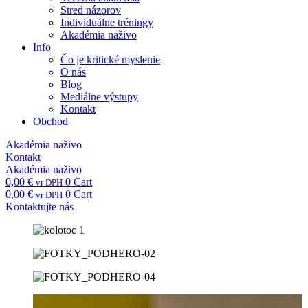
Stred názorov
Individuálne tréningy
Akadémia naživo
Info
Čo je kritické myslenie
O nás
Blog
Mediálne výstupy
Kontakt
Obchod
Akadémia naživo
Kontakt
Akadémia naživo
0,00
€
0
Cart
vr DPH
0,00
€
0
Cart
vr DPH
Kontaktujte nás