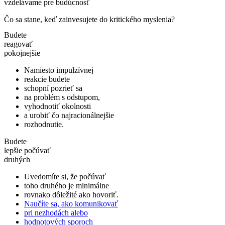
vzdelávame pre budúcnosť
Čo sa stane, keď zainvesujete do kritického myslenia?
Budete
reagovať
pokojnejšie
Namiesto impulzívnej
reakcie budete
schopní pozrieť sa
na problém s odstupom,
vyhodnotiť okolnosti
a urobiť čo najracionálnejšie
rozhodnutie.
Budete
lepšie počúvať
druhých
Uvedomíte si, že počúvať
toho druhého je minimálne
rovnako dôležité ako hovoriť.
Naučíte sa, ako komunikovať
pri nezhodách alebo
hodnotových sporoch