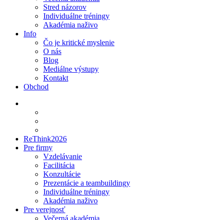
Stred názorov
Individuálne tréningy
Akadémia naživo
Info
Čo je kritické myslenie
O nás
Blog
Mediálne výstupy
Kontakt
Obchod
ReThink2026
Pre firmy
Vzdelávanie
Facilitácia
Konzultácie
Prezentácie a teambuildingy
Individuálne tréningy
Akadémia naživo
Pre verejnosť
Večerná akadémia