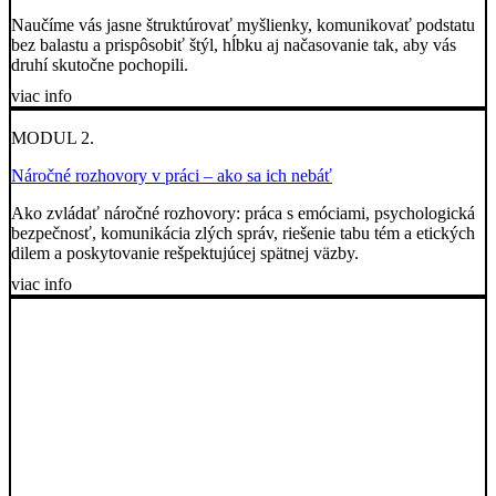
Naučíme vás jasne štruktúrovať myšlienky, komunikovať podstatu
bez balastu a prispôsobiť štýl, hĺbku aj načasovanie tak, aby vás
druhí skutočne pochopili.
viac info
MODUL 2.
Náročné rozhovory v práci – ako sa ich nebáť
Ako zvládať náročné rozhovory: práca s emóciami, psychologická
bezpečnosť, komunikácia zlých správ, riešenie tabu tém a etických
dilem a poskytovanie rešpektujúcej spätnej väzby.
viac info