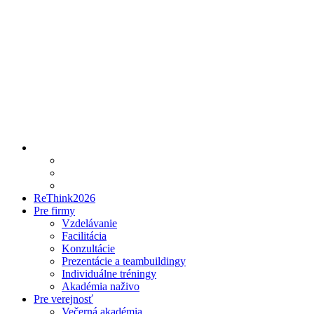
ReThink2026
Pre firmy
Vzdelávanie
Facilitácia
Konzultácie
Prezentácie a teambuildingy
Individuálne tréningy
Akadémia naživo
Pre verejnosť
Večerná akadémia