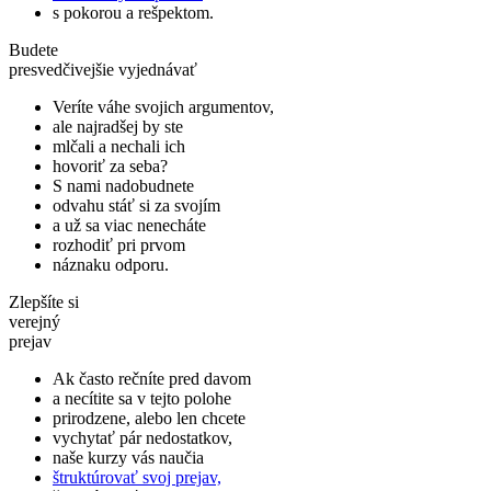
s pokorou a rešpektom.
Budete
presvedčivejšie vyjednávať
Veríte váhe svojich argumentov,
ale najradšej by ste
mlčali a nechali ich
hovoriť za seba?
S nami nadobudnete
odvahu stáť si za svojím
a už sa viac nenecháte
rozhodiť pri prvom
náznaku odporu.
Zlepšíte si
verejný
prejav
Ak často rečníte pred davom
a necítite sa v tejto polohe
prirodzene, alebo len chcete
vychytať pár nedostatkov,
naše kurzy vás naučia
štruktúrovať svoj prejav,