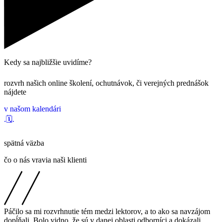
Kedy sa najbližšie uvidíme?
rozvrh našich online školení, ochutnávok, či verejných prednášok
nájdete
v našom kalendári
.🗓.
spätná väzba
čo o nás vravia naši klienti
Páčilo sa mi rozvrhnutie tém medzi lektorov, a to ako sa navzájom
dopĺňali. Bolo vidno, že sú v danej oblasti odborníci a dokázali