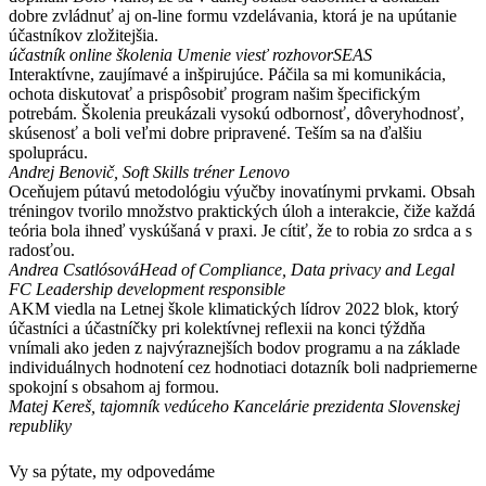
dobre zvládnuť aj on-line formu vzdelávania, ktorá je na upútanie
účastníkov zložitejšia.
účastník online školenia Umenie viesť rozhovor
SEAS
Interaktívne, zaujímavé a inšpirujúce. Páčila sa mi komunikácia,
ochota diskutovať a prispôsobiť program našim špecifickým
potrebám. Školenia preukázali vysokú odbornosť, dôveryhodnosť,
skúsenosť a boli veľmi dobre pripravené. Teším sa na ďalšiu
spoluprácu.
Andrej Benovič, Soft Skills tréner
Lenovo
Oceňujem pútavú metodológiu výučby inovatínymi prvkami. Obsah
tréningov tvorilo množstvo praktických úloh a interakcie, čiže každá
teória bola ihneď vyskúšaná v praxi. Je cítiť, že to robia zo srdca a s
radosťou.
Andrea Csatlósová
Head of Compliance, Data privacy and Legal
FC Leadership development responsible
AKM viedla na Letnej škole klimatických lídrov 2022 blok, ktorý
účastníci a účastníčky pri kolektívnej reflexii na konci týždňa
vnímali ako jeden z najvýraznejších bodov programu a na základe
individuálnych hodnotení cez hodnotiaci dotazník boli nadpriemerne
spokojní s obsahom aj formou.
Matej Kereš, tajomník vedúceho
Kancelárie prezidenta Slovenskej
republiky
Vy sa pýtate, my odpovedáme