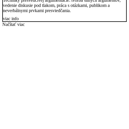
Techniky presvedčivej argumentácie: tvorba silných argumentov,
vedenie diskusie pod tlakom, práca s otázkami, publikom a
neverbálnymi prvkami presviedčania.
viac info
Načítať viac