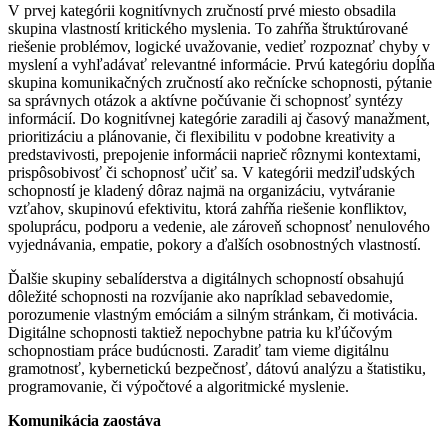
V prvej kategórii kognitívnych zručností prvé miesto obsadila
skupina vlastností kritického myslenia. To zahŕňa štruktúrované
riešenie problémov, logické uvažovanie, vedieť rozpoznať chyby v
myslení a vyhľadávať relevantné informácie. Prvú kategóriu dopĺňa
skupina komunikačných zručností ako rečnícke schopnosti, pýtanie
sa správnych otázok a aktívne počúvanie či schopnosť syntézy
informácií. Do kognitívnej kategórie zaradili aj časový manažment,
prioritizáciu a plánovanie, či flexibilitu v podobne kreativity a
predstavivosti, prepojenie informácii naprieč rôznymi kontextami,
prispôsobivosť či schopnosť učiť sa. V kategórii medziľudských
schopností je kladený dôraz najmä na organizáciu, vytváranie
vzťahov, skupinovú efektivitu, ktorá zahŕňa riešenie konfliktov,
spoluprácu, podporu a vedenie, ale zároveň schopnosť nenulového
vyjednávania, empatie, pokory a ďalších osobnostných vlastností.
Ďalšie skupiny sebalíderstva a digitálnych schopností obsahujú
dôležité schopnosti na rozvíjanie ako napríklad sebavedomie,
porozumenie vlastným emóciám a silným stránkam, či motivácia.
Digitálne schopnosti taktiež nepochybne patria ku kľúčovým
schopnostiam práce budúcnosti. Zaradiť tam vieme digitálnu
gramotnosť, kybernetickú bezpečnosť, dátovú analýzu a štatistiku,
programovanie, či výpočtové a algoritmické myslenie.
Komunikácia zaostáva