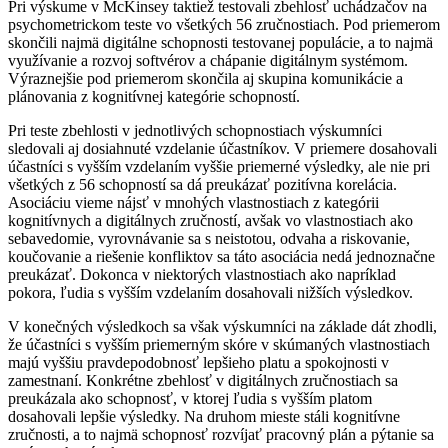
Pri výskume v McKinsey taktiež testovali zbehlosť uchádzačov na
psychometrickom teste vo všetkých 56 zručnostiach. Pod priemerom
skončili najmä digitálne schopnosti testovanej populácie, a to najmä
využívanie a rozvoj softvérov a chápanie digitálnym systémom.
Výraznejšie pod priemerom skončila aj skupina komunikácie a
plánovania z kognitívnej kategórie schopností.
Pri teste zbehlosti v jednotlivých schopnostiach výskumníci
sledovali aj dosiahnuté vzdelanie účastníkov. V priemere dosahovali
účastníci s vyšším vzdelaním vyššie priemerné výsledky, ale nie pri
všetkých z 56 schopností sa dá preukázať pozitívna korelácia.
Asociáciu vieme nájsť v mnohých vlastnostiach z kategórii
kognitívnych a digitálnych zručností, avšak vo vlastnostiach ako
sebavedomie, vyrovnávanie sa s neistotou, odvaha a riskovanie,
koučovanie a riešenie konfliktov sa táto asociácia nedá jednoznačne
preukázať. Dokonca v niektorých vlastnostiach ako napríklad
pokora, ľudia s vyšším vzdelaním dosahovali nižších výsledkov.
V konečných výsledkoch sa však výskumníci na základe dát zhodli,
že účastníci s vyšším priemerným skóre v skúmaných vlastnostiach
majú vyššiu pravdepodobnosť lepšieho platu a spokojnosti v
zamestnaní. Konkrétne zbehlosť v digitálnych zručnostiach sa
preukázala ako schopnosť, v ktorej ľudia s vyšším platom
dosahovali lepšie výsledky. Na druhom mieste stáli kognitívne
zručnosti, a to najmä schopnosť rozvíjať pracovný plán a pýtanie sa