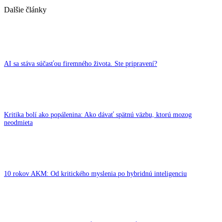
Dalšie články
AI sa stáva súčasťou firemného života. Ste pripravení?
Kritika bolí ako popálenina: Ako dávať spätnú väzbu, ktorú mozog
neodmieta
10 rokov AKM: Od kritického myslenia po hybridnú inteligenciu