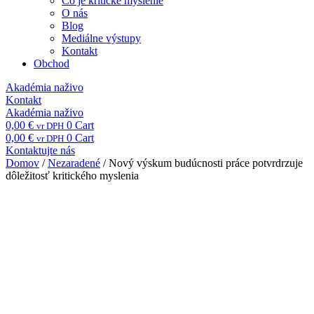
Čo je kritické myslenie
O nás
Blog
Mediálne výstupy
Kontakt
Obchod
Akadémia naživo
Kontakt
Akadémia naživo
0,00
€
0
Cart
vr DPH
0,00
€
0
Cart
vr DPH
Kontaktujte nás
Domov
/
Nezaradené
/ Nový výskum budúcnosti práce potvrdrzuje
dôležitosť kritického myslenia