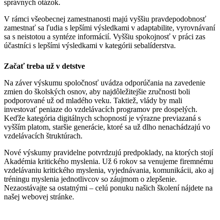
správnych otázok.
V rámci všeobecnej zamestnanosti majú vyššiu pravdepodobnosť
zamestnať sa ľudia s lepšími výsledkami v adaptabilite, vyrovnávaní
sa s neistotou a syntéze informácií. Vyššiu spokojnosť v práci zas
účastníci s lepšími výsledkami v kategórii sebalíderstva.
Začať treba už v detstve
Na záver výskumu spoločnosť uvádza odporúčania na zavedenie
zmien do školských osnov, aby najdôležitejšie zručnosti boli
podporované už od mladého veku. Taktiež, vlády by mali
investovať peniaze do vzdelávacích programov pre dospelých.
Keďže kategória digitálnych schopností je výrazne previazaná s
vyšším platom, staršie generácie, ktoré sa už dlho nenachádzajú vo
vzdelávacích štruktúrach.
Nové výskumy pravidelne potvrdzujú predpoklady, na ktorých stojí
Akadémia kritického myslenia. Už 6 rokov sa venujeme firemnému
vzdelávaniu kritického myslenia, vyjednávania, komunikácii, ako aj
tréningu myslenia jednotlivcov so záujmom o zlepšenie.
Nezaostávajte sa ostatnými – celú ponuku našich školení nájdete na
našej webovej stránke.