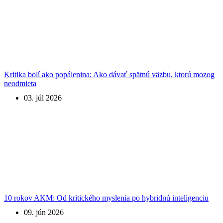
Kritika bolí ako popálenina: Ako dávať spätnú väzbu, ktorú mozog
neodmieta
03. júl 2026
10 rokov AKM: Od kritického myslenia po hybridnú inteligenciu
09. jún 2026