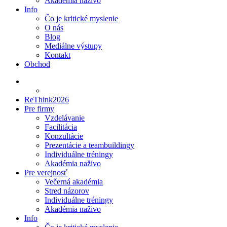
Akadémia naživo
Info
Čo je kritické myslenie
O nás
Blog
Mediálne výstupy
Kontakt
Obchod
ReThink2026
Pre firmy
Vzdelávanie
Facilitácia
Konzultácie
Prezentácie a teambuildingy
Individuálne tréningy
Akadémia naživo
Pre verejnosť
Večerná akadémia
Stred názorov
Individuálne tréningy
Akadémia naživo
Info