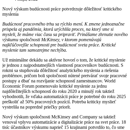
Nový výskum budúcnosti práce potvrdrzuje dôležitosť kritického
myslenia
Budúcnosť pracovného trhu sa rýchlo mení. K zmene jednoznačne
prispela aj pandémia, ktorá urýchlila proces, na ktorý sme si
mysleli, že máme viac času sa pripraviť. Prinášame zhrnutie nového
výskumu spoločnosti McKinsey, v ktorom pomenúvajú
najkľúčovejšie schopnosti pre budúcnosť sveta práce. Kritické
myslenie tam samozrejme nechýba.
Už minimálne dekádu sa aktívne hovorí o tom, že kritické myslenie
je jednou z najpodstatnejších vlastností pracovníkov budúcnosti. S
rokmi sa stupňovala dôležitosť analytického myslenia a riešenia
problémov, pričom boli spoločnosti nútené pretvárať svoje pracovné
postupy a dbať na rozvíjanie schopností zamestnancov. World
Economic Forum pomenovalo kritické myslenie za jednu
najdôležitejších schopností do roku 2020 a minulý rok taktiež
vyhodnotili, že vďaka automatizácii práce je potrebné do roku 2025
preškoliť až 50% pracovných pozícií. Potreba kriticky myslieť
vystrelila na popredné priečky priorít.
Nový výskum spoločnosti McKinsey and Company sa taktiež
venoval vplyvu automatizácie a digitalizácie práce na svet práce. 18
tisíc účastníkov výskumu naprieč 15 krajinami potvrdilo to, čo sme