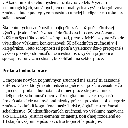
v Akadémii kritického myslenia už dávno vedeli. Význam
technologických, sociálnych, emocionálnych a vyšších kognitívnych
zručností bude pod vplyvom nástupu umelej inteligencie a robotiky
stále narastať.
Školením týchto zručností je najlepšie začať už počas školskej
výučby, je ale náročné zaradiť do školských osnov vyučovanie
bližšie nešpecifikovaných schopností, preto v McKinsey na základe
výsledkov výskumu konkretizovali 56 základných zručností v 4
kategóriách. Tieto schopnosti sú podľa výsledkov úzko prepojené s
vyššou pravdepodobnosťou zamestnanosti, vyšším príjmom a
spokojnosťou v zamestnaní, bez ohľadu na sektor práce.
Pridaná hodnota práce
Uchopenie nových kognitívnych zručností má zaistiť tri základné
kritéria, vďaka ktorým automatizácia práce ich pozíciu zasiahne čo
najmenej – pridaná hodnota nad rámec práce strojov a umelej
inteligencie, schopnosť operovať v digitálnom svete a vysoká
úroveň adaptácie na nové podmienky práce a povolania. 4 kategórie
zručností zahŕňali kognitívne, medziľudské, digitálne a zručnosti
sebalíderstva. 56 identifikovaných zručností, vo výskume nazývané
ako DELTAS (distinct elements of talent), boli ďalej rozdelené do
13 skupín vzájomne pôsobiacich schopností a postojov.