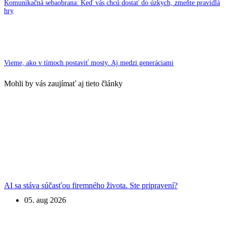
Komunikačná sebaobrana: Keď vás chcú dostať do úzkych, zmeňte pravidlá
hry
Vieme, ako v tímoch postaviť mosty. Aj medzi generáciami
Mohli by vás zaujímať aj tieto články
AI sa stáva súčasťou firemného života. Ste pripravení?
05. aug 2026