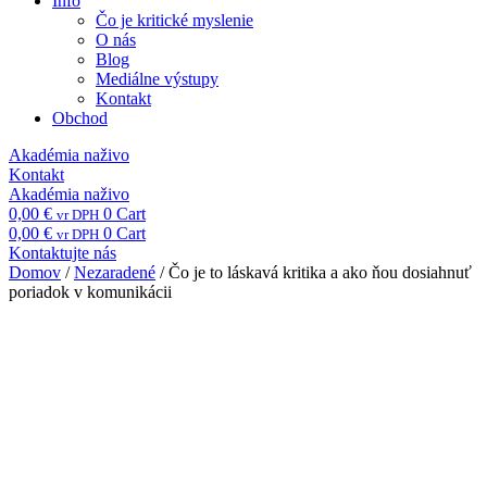
Info
Čo je kritické myslenie
O nás
Blog
Mediálne výstupy
Kontakt
Obchod
Akadémia naživo
Kontakt
Akadémia naživo
0,00
€
0
Cart
vr DPH
0,00
€
0
Cart
vr DPH
Kontaktujte nás
Domov
/
Nezaradené
/ Čo je to láskavá kritika a ako ňou dosiahnuť
poriadok v komunikácii