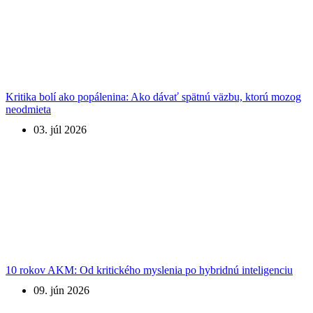
Kritika bolí ako popálenina: Ako dávať spätnú väzbu, ktorú mozog
neodmieta
03. júl 2026
10 rokov AKM: Od kritického myslenia po hybridnú inteligenciu
09. jún 2026