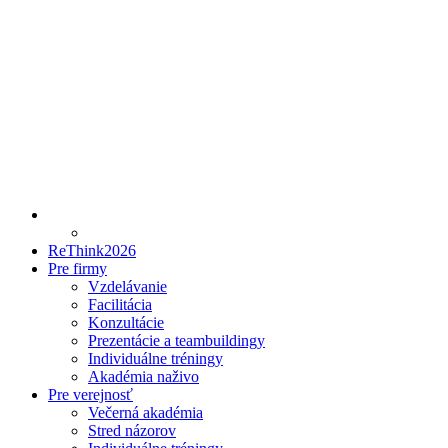
ReThink2026
Pre firmy
Vzdelávanie
Facilitácia
Konzultácie
Prezentácie a teambuildingy
Individuálne tréningy
Akadémia naživo
Pre verejnosť
Večerná akadémia
Stred názorov