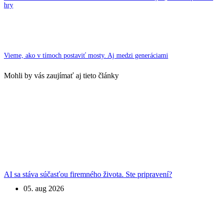
hry
Vieme, ako v tímoch postaviť mosty. Aj medzi generáciami
Mohli by vás zaujímať aj tieto články
AI sa stáva súčasťou firemného života. Ste pripravení?
05. aug 2026