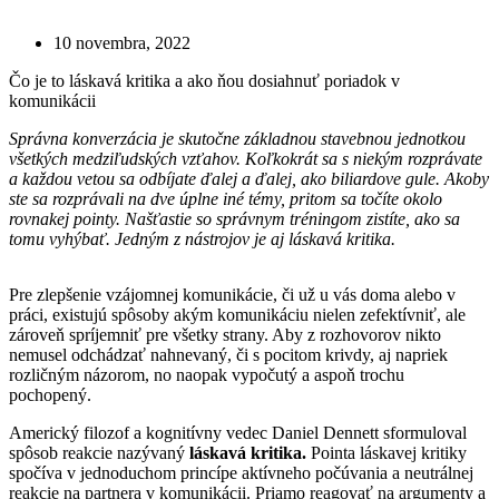
10 novembra, 2022
Čo je to láskavá kritika a ako ňou dosiahnuť poriadok v
komunikácii
Správna konverzácia je skutočne základnou stavebnou jednotkou
všetkých medziľudských vzťahov. Koľkokrát sa s niekým rozprávate
a každou vetou sa odbíjate ďalej a ďalej, ako biliardove gule. Akoby
ste sa rozprávali na dve úplne iné témy, pritom sa točíte okolo
rovnakej pointy. Našťastie so správnym tréningom zistíte, ako sa
tomu vyhýbať. Jedným z nástrojov je aj láskavá kritika.
Pre zlepšenie vzájomnej komunikácie, či už u vás doma alebo v
práci, existujú spôsoby akým komunikáciu nielen zefektívniť, ale
zároveň spríjemniť pre všetky strany. Aby z rozhovorov nikto
nemusel odchádzať nahnevaný, či s pocitom krivdy, aj napriek
rozličným názorom, no naopak vypočutý a aspoň trochu
pochopený.
Americký filozof a kognitívny vedec Daniel Dennett sformuloval
spôsob reakcie nazývaný
láskavá kritika.
Pointa láskavej kritiky
spočíva v jednoduchom princípe aktívneho počúvania a neutrálnej
reakcie na partnera v komunikácii. Priamo reagovať na argumenty a