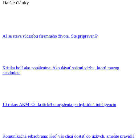
Dalšie články
AI sa stáva súčasťou firemného života. Ste pripravení?
Kritika bolí ako popálenina: Ako dávať spätnú väzbu, ktorú mozog
neodmieta
10 rokov AKM: Od kritického myslenia po hybridnú inteligenciu
Komunikačná sebaobrana: Keď vás chcú dostať do úzkych, zmeňte pravidlá