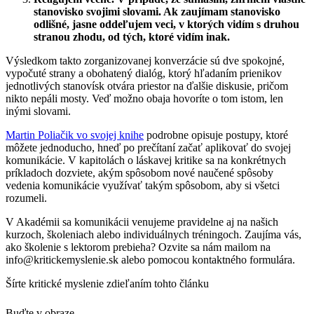
stanovisko svojimi slovami. Ak zaujímam stanovisko
odlišné, jasne oddeľujem veci, v ktorých vidím s druhou
stranou zhodu, od tých, ktoré vidím inak.
Výsledkom takto zorganizovanej konverzácie sú dve spokojné,
vypočuté strany a obohatený dialóg, ktorý hľadaním prienikov
jednotlivých stanovísk otvára priestor na ďalšie diskusie, pričom
nikto nepáli mosty. Veď možno obaja hovoríte o tom istom, len
inými slovami.
Martin Poliačik vo svojej knihe
podrobne opisuje postupy, ktoré
môžete jednoducho, hneď po prečítaní začať aplikovať do svojej
komunikácie. V kapitolách o láskavej kritike sa na konkrétnych
príkladoch dozviete, akým spôsobom nové naučené spôsoby
vedenia komunikácie využívať takým spôsobom, aby si všetci
rozumeli.
V Akadémii sa komunikácii venujeme pravidelne aj na našich
kurzoch, školeniach alebo individuálnych tréningoch. Zaujíma vás,
ako školenie s lektorom prebieha? Ozvite sa nám mailom na
info@kritickemyslenie.sk alebo pomocou kontaktného formulára.
Šírte kritické myslenie zdieľaním tohto článku
Buďte v obraze