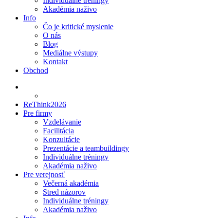
Individuálne tréningy
Akadémia naživo
Info
Čo je kritické myslenie
O nás
Blog
Mediálne výstupy
Kontakt
Obchod
ReThink2026
Pre firmy
Vzdelávanie
Facilitácia
Konzultácie
Prezentácie a teambuildingy
Individuálne tréningy
Akadémia naživo
Pre verejnosť
Večerná akadémia
Stred názorov
Individuálne tréningy
Akadémia naživo