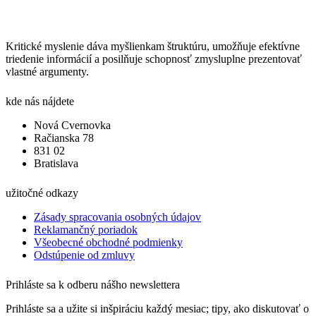
Kritické myslenie dáva myšlienkam štruktúru, umožňuje efektívne
triedenie informácií a posilňuje schopnosť zmysluplne prezentovať
vlastné argumenty.
kde nás nájdete
Nová Cvernovka
Račianska 78
831 02
Bratislava
užitočné odkazy
Zásady spracovania osobných údajov
Reklamančný poriadok
Všeobecné obchodné podmienky
Odstúpenie od zmluvy
Prihláste sa k odberu nášho newslettera
Prihláste sa a užite si inšpiráciu každý mesiac; tipy, ako diskutovať o