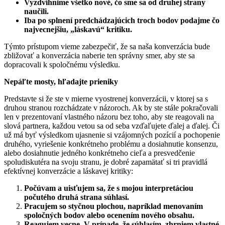
Vyzdvihnime všetko nové, čo sme sa od druhej strany
naučili.
Iba po splnení predchádzajúcich troch bodov podajme čo
najvecnejšiu, „láskavú“ kritiku.
Týmto prístupom vieme zabezpečiť, že sa naša konverzácia bude
zbližovať a konverzácia naberie ten správny smer, aby ste sa
dopracovali k spoločnému výsledku.
Nepáľte mosty, hľadajte prieniky
Predstavte si že ste v mierne vyostrenej konverzácii, v ktorej sa s
druhou stranou rozchádzate v názoroch. Ak by ste stále pokračovali
len v prezentovaní vlastného názoru bez toho, aby ste reagovali na
slová partnera, každou vetou sa od seba vzďaľujete ďalej a ďalej. Či
už má byť výsledkom ujasnenie si vzájomných pozícií a pochopenie
druhého, vyriešenie konkrétneho problému a dosiahnutie konsenzu,
alebo dosiahnutie jedného konkrétneho cieľa a presvedčenie
spoludiskutéra na svoju stranu, je dobré zapamätať si tri pravidlá
efektívnej konverzácie a láskavej kritiky:
Počúvam a uisťujem sa, že s mojou interpretáciou
počutého druhá strana súhlasí.
Pracujem so styčnou plochou, napríklad menovaním
spoločných bodov alebo ocenením nového obsahu.
Reagujem vecne. V prípade, že súhlasím, zhrniem vlastné