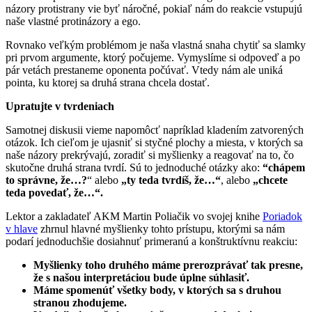
názory protistrany vie byť náročné, pokiaľ nám do reakcie vstupujú
naše vlastné protinázory a ego.
Rovnako veľkým problémom je naša vlastná snaha chytiť sa slamky
pri prvom argumente, ktorý počujeme. Vymyslíme si odpoveď a po
pár vetách prestaneme oponenta počúvať. Vtedy nám ale uniká
pointa, ku ktorej sa druhá strana chcela dostať.
Upratujte v tvrdeniach
Samotnej diskusii vieme napomôcť napríklad kladením zatvorených
otázok. Ich cieľom je ujasniť si styčné plochy a miesta, v ktorých sa
naše názory prekrývajú, zoradiť si myšlienky a reagovať na to, čo
skutočne druhá strana tvrdí. Sú to jednoduché otázky ako:
“chápem
to správne, že…?
“ alebo
„ty teda tvrdíš, že…“
, alebo
„chcete
teda povedať, že…“.
Lektor a zakladateľ AKM Martin Poliačik vo svojej knihe
Poriadok
v hlave
zhrnul hlavné myšlienky tohto prístupu, ktorými sa nám
podarí jednoduchšie dosiahnuť primeranú a konštruktívnu reakciu:
Myšlienky toho druhého máme prerozprávať tak presne,
že s našou interpretáciou bude úplne súhlasiť.
Máme spomenúť všetky body, v ktorých sa s druhou
stranou zhodujeme.