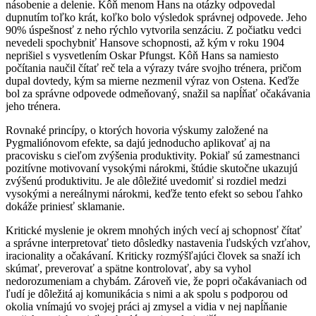
násobenie a delenie. Kôň menom Hans na otázky odpovedal
dupnutím toľko krát, koľko bolo výsledok správnej odpovede. Jeho
90% úspešnosť z neho rýchlo vytvorila senzáciu. Z počiatku vedci
nevedeli spochybniť Hansove schopnosti, až kým v roku 1904
neprišiel s vysvetlením Oskar Pfungst. Kôň Hans sa namiesto
počítania naučil čítať reč tela a výrazy tváre svojho trénera, pričom
dupal dovtedy, kým sa mierne nezmenil výraz von Ostena. Keďže
bol za správne odpovede odmeňovaný, snažil sa napĺňať očakávania
jeho trénera.
Rovnaké princípy, o ktorých hovoria výskumy založené na
Pygmaliónovom efekte, sa dajú jednoducho aplikovať aj na
pracovisku s cieľom zvýšenia produktivity. Pokiaľ sú zamestnanci
pozitívne motivovaní vysokými nárokmi, štúdie skutočne ukazujú
zvýšenú produktivitu. Je ale dôležité uvedomiť si rozdiel medzi
vysokými a nereálnymi nárokmi, keďže tento efekt so sebou ľahko
dokáže priniesť sklamanie.
Kritické myslenie je okrem mnohých iných vecí aj schopnosť čítať
a správne interpretovať tieto dôsledky nastavenia ľudských vzťahov,
iracionality a očakávaní. Kriticky rozmýšľajúci človek sa snaží ich
skúmať, preverovať a spätne kontrolovať, aby sa vyhol
nedorozumeniam a chybám. Zároveň vie, že popri očakávaniach od
ľudí je dôležitá aj komunikácia s nimi a ak spolu s podporou od
okolia vnímajú vo svojej práci aj zmysel a vidia v nej napĺňanie