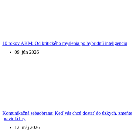
10 rokov AKM: Od kritického myslenia po hybridnú inteligenciu
09. jún 2026
Komunikačná sebaobrana: Keď vás chcú dostať do úzkych, zmeňte
pravidlá hry
12. máj 2026