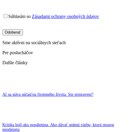
Súhlasím so
Zásadami ochrany osobných údajov
Sme aktívni na sociálnych sieťach
Pre poslucháčov
Dalšie články
AI sa stáva súčasťou firemného života. Ste pripravení?
Kritika bolí ako popálenina: Ako dávať spätnú väzbu, ktorú mozog
neodmieta