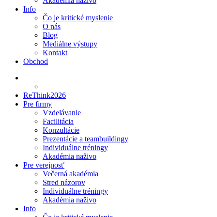
Akadémia naživo
Info
Čo je kritické myslenie
O nás
Blog
Mediálne výstupy
Kontakt
Obchod
ReThink2026
Pre firmy
Vzdelávanie
Facilitácia
Konzultácie
Prezentácie a teambuildingy
Individuálne tréningy
Akadémia naživo
Pre verejnosť
Večerná akadémia
Stred názorov
Individuálne tréningy
Akadémia naživo
Info