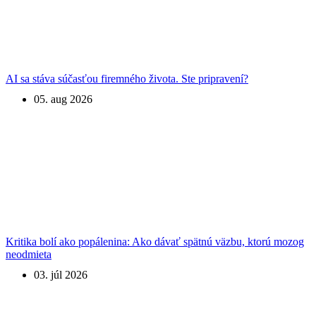
AI sa stáva súčasťou firemného života. Ste pripravení?
05. aug 2026
Kritika bolí ako popálenina: Ako dávať spätnú väzbu, ktorú mozog
neodmieta
03. júl 2026