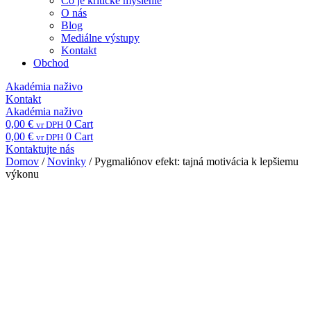
Čo je kritické myslenie
O nás
Blog
Mediálne výstupy
Kontakt
Obchod
Akadémia naživo
Kontakt
Akadémia naživo
0,00
€
0
Cart
vr DPH
0,00
€
0
Cart
vr DPH
Kontaktujte nás
Domov
/
Novinky
/ Pygmaliónov efekt: tajná motivácia k lepšiemu
výkonu