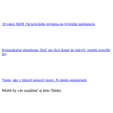
10 rokov AKM: Od kritického myslenia po hybridnú inteligenciu
Komunikačná sebaobrana: Keď vás chcú dostať do úzkych, zmeňte pravidlá
hry
Vieme, ako v tímoch postaviť mosty. Aj medzi generáciami
Mohli by vás zaujímať aj tieto články