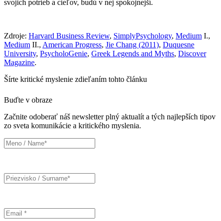
svojich potrieb a cieľov, budú v nej spokojnejší.
Zdroje:
Harvard Business Review
,
SimplyPsychology
,
Medium
I.,
Medium
II.,
American Progress
,
Jie Chang (2011)
,
Duquesne
University
,
PsycholoGenie
,
Greek Legends and Myths
,
Discover
Magazine
.
Šírte kritické myslenie zdieľaním tohto článku
Buďte v obraze
Začnite odoberať náš newsletter plný aktualít a tých najlepších tipov
zo sveta komunikácie a kritického myslenia.