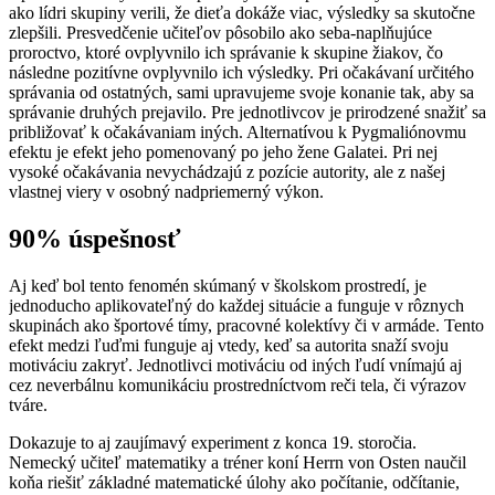
ako lídri skupiny verili, že dieťa dokáže viac, výsledky sa skutočne
zlepšili. Presvedčenie učiteľov pôsobilo ako seba-naplňujúce
proroctvo, ktoré ovplyvnilo ich správanie k skupine žiakov, čo
následne pozitívne ovplyvnilo ich výsledky. Pri očakávaní určitého
správania od ostatných, sami upravujeme svoje konanie tak, aby sa
správanie druhých prejavilo. Pre jednotlivcov je prirodzené snažiť sa
približovať k očakávaniam iných. Alternatívou k Pygmaliónovmu
efektu je efekt jeho pomenovaný po jeho žene Galatei. Pri nej
vysoké očakávania nevychádzajú z pozície autority, ale z našej
vlastnej viery v osobný nadpriemerný výkon.
90% úspešnosť
Aj keď bol tento fenomén skúmaný v školskom prostredí, je
jednoducho aplikovateľný do každej situácie a funguje v rôznych
skupinách ako športové tímy, pracovné kolektívy či v armáde. Tento
efekt medzi ľuďmi funguje aj vtedy, keď sa autorita snaží svoju
motiváciu zakryť. Jednotlivci motiváciu od iných ľudí vnímajú aj
cez neverbálnu komunikáciu prostredníctvom reči tela, či výrazov
tváre.
Dokazuje to aj zaujímavý experiment z konca 19. storočia.
Nemecký učiteľ matematiky a tréner koní Herrn von Osten naučil
koňa riešiť základné matematické úlohy ako počítanie, odčítanie,