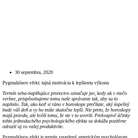
30 septembra, 2020
Pygmaliónov efekt: tajná motivácia k lepšiemu výkonu
Termín seba-naplňujúce proroctvo označuje jav, kedy ak v niečo
veríme, prispôsobujeme tomu naše správanie tak, aby sa to
naplnilo. Tak, ako keď si ráno v horoskope prečítate, aký úspešný
bude váš deň a vy ho máte skutočne lepší. Nie preto, že horoskopy
majú pravdu, ale kvôli tomu, že ste v to uverili. Prekvapivé účinky
tohto jednoduchého psychologického efektu sa dokážu pozitívne
odraziť aj vo vašej produktivite.
Pygmaliónov efekt je termín zavedený americkým psychológom