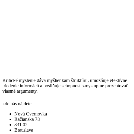
Kritické myslenie dáva myšlienkam štruktúru, umožňuje efektívne
triedenie informácií a posilňuje schopnosť zmysluplne prezentovať
vlastné argumenty.
kde nás nájdete
Nová Cvernovka
Račianska 78
831 02
Bratislava