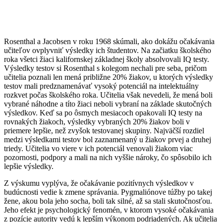
Rosenthal a Jacobsen v roku 1968 skúmali, ako dokážu očakávania
učiteľov ovplyvniť výsledky ich študentov. Na začiatku školského
roka všetci žiaci kalifornskej základnej školy absolvovali IQ testy.
Výsledky testov si Rosenthal s kolegom nechali pre seba, pričom
učitelia poznali len mená približne 20% žiakov, u ktorých výsledky
testov mali predznamenávať vysoký potenciál na intelektuálny
rozkvet počas školského roka. Učitelia však nevedeli, že mená boli
vybrané náhodne a títo žiaci neboli vybraní na základe skutočných
výsledkov. Keď sa po ôsmych mesiacoch opakovali IQ testy na
rovnakých žiakoch, výsledky vybraných 20% žiakov boli v
priemere lepšie, než zvyšok testovanej skupiny. Najväčší rozdiel
medzi výsledkami testov bol zaznamenaný u žiakov prvej a druhej
triedy. Učitelia vo viere v ich potenciál venovali žiakom viac
pozornosti, podpory a mali na nich vyššie nároky, čo spôsobilo ich
lepšie výsledky.
Z výskumu vyplýva, že očakávanie pozitívnych výsledkov v
budúcnosti vedie k zmene správania. Pygmaliónove túžby po takej
žene, akou bola jeho socha, boli tak silné, až sa stali skutočnosťou.
Jeho efekt je psychologický fenomén, v ktorom vysoké očakávania
z pozície autority vedú k lepším výkonom podriadených. Ak učitelia