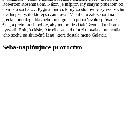
Robertom Rosenthalom. Názov je inšpirovaný starým príbehom od
Ovídia o sochárovi Pygmaliónovi, ktorý zo slonoviny vytesal sochu
ideálnej ženy, do ktorej sa zamiloval. V príbehu založenom na
gréckej mytológii hlavného protagonistu pohoršovalo správanie
žien, a preto prosil bohov, aby mu priniesli takú ženu, akú si sám
vytvoril. Bohyňa lásky Afrodita sa nad ním zľutovala a premenila
jeho sochu na skutočnú ženu, ktorá dostala meno Galateia.
Seba-naplňujúce proroctvo