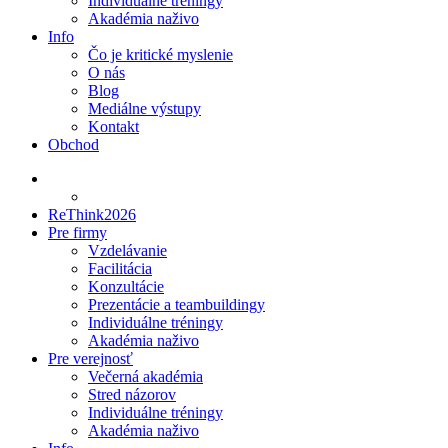
Individuálne tréningy
Akadémia naživo
Info
Čo je kritické myslenie
O nás
Blog
Mediálne výstupy
Kontakt
Obchod
ReThink2026
Pre firmy
Vzdelávanie
Facilitácia
Konzultácie
Prezentácie a teambuildingy
Individuálne tréningy
Akadémia naživo
Pre verejnosť
Večerná akadémia
Stred názorov
Individuálne tréningy
Akadémia naživo