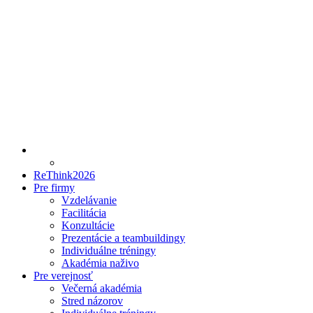
ReThink2026
Pre firmy
Vzdelávanie
Facilitácia
Konzultácie
Prezentácie a teambuildingy
Individuálne tréningy
Akadémia naživo
Pre verejnosť
Večerná akadémia
Stred názorov