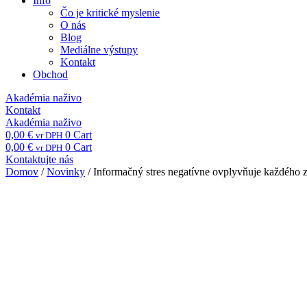
Info
Čo je kritické myslenie
O nás
Blog
Mediálne výstupy
Kontakt
Obchod
Akadémia naživo
Kontakt
Akadémia naživo
0,00
€
0
Cart
vr DPH
0,00
€
0
Cart
vr DPH
Kontaktujte nás
Domov
/
Novinky
/ Informačný stres negatívne ovplyvňuje každého z