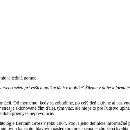
enie je jediná pomoc
erveno svieti pri vašich aplikáciách v mobile? Žijeme v dobe informačn
mácií. Od momentu, kedy sa zobudíme, po celý deň aktívne aj pasívne 
tres je skloňované čím ďalej, tým viac, ale nie je to pre ľudstvo úpln
období priemyselnej revolúcie.
litológie Bertram Gross v roku 1964. Podľa jeho definície informačné 
gnitívnu kapacitu, hlavným následkom preťaženia je zhoršená kvalita 