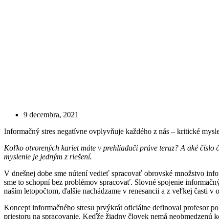
9 decembra, 2021
Informačný stres negatívne ovplyvňuje každého z nás – kritické mysl
Koľko otvorených kariet máte v prehliadači práve teraz? A aké číslo č
myslenie je jedným z riešení.
V dnešnej dobe sme nútení vedieť spracovať obrovské množstvo infor
sme to schopní bez problémov spracovať. Slovné spojenie informačný s
naším letopočtom, ďalšie nachádzame v renesancii a z veľkej časti v 
Koncept informačného stresu prvýkrát oficiálne definoval profesor po
priestoru na spracovanie. Keďže žiadny človek nemá neobmedzenú ko