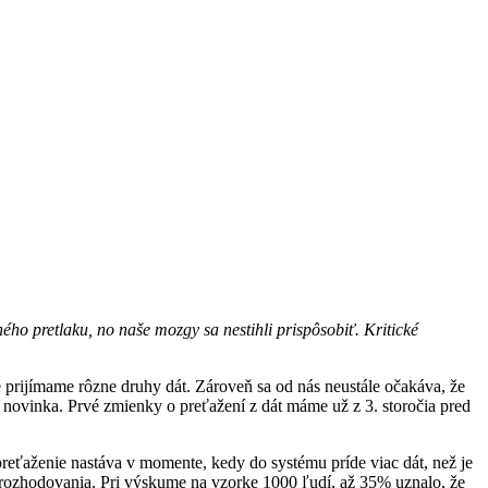
ého pretlaku, no naše mozgy sa nestihli prispôsobiť. Kritické
prijímame rôzne druhy dát. Zároveň sa od nás neustále očakáva, že
á novinka. Prvé zmienky o preťažení z dát máme už z 3. storočia pred
preťaženie nastáva v momente, kedy do systému príde viac dát, než je
rozhodovania. Pri výskume na vzorke 1000 ľudí, až 35% uznalo, že