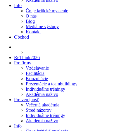
Akadémia naživo
Info
Čo je kritické myslenie
O nás
Blog
Mediálne výstupy
Kontakt
Obchod
ReThink2026
Pre firmy
Vzdelávanie
Facilitácia
Konzultácie
Prezentácie a teambuildingy
Individuálne tréningy
Akadémia naživo
Pre verejnosť
Večerná akadémia
Stred názorov
Individuálne tréningy
Akadémia naživo
Info