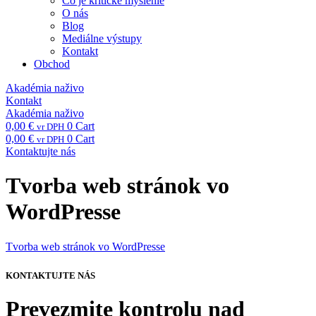
Čo je kritické myslenie
O nás
Blog
Mediálne výstupy
Kontakt
Obchod
Akadémia naživo
Kontakt
Akadémia naživo
0,00
€
0
Cart
vr DPH
0,00
€
0
Cart
vr DPH
Kontaktujte nás
Tvorba web stránok vo
WordPresse
Tvorba web stránok vo WordPresse
KONTAKTUJTE NÁS
Prevezmite kontrolu nad