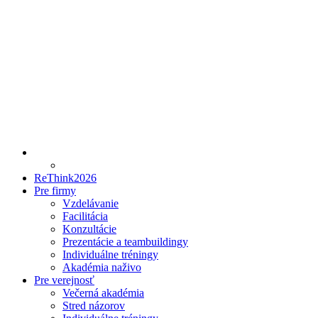
ReThink2026
Pre firmy
Vzdelávanie
Facilitácia
Konzultácie
Prezentácie a teambuildingy
Individuálne tréningy
Akadémia naživo
Pre verejnosť
Večerná akadémia
Stred názorov