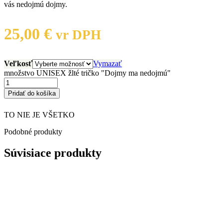
vás nedojmú dojmy.
25,00
€
vr DPH
Veľkosť
Vymazať
množstvo UNISEX žlté tričko "Dojmy ma nedojmú"
Pridať do košíka
TO NIE JE VŠETKO
Podobné produkty
Súvisiace produkty