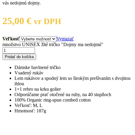
vás nedojmú dojmy.
25,00
€
vr DPH
Veľkosť
Vymazať
množstvo UNISEX žlté tričko "Dojmy ma nedojmú"
Pridať do košíka
Dámske bavlnené tričko
Vsadený rukáv
Lem rukávov a spodný lem so širokým prešívaním s dvojitou
ihlou
1×1 rebro na krku golier
Odporúčame prať otočené na ruby, na 40 stupňoch
100% Organic ring-spun combed cotton
Veľkosť: M, L
Hmotnosť: 187g