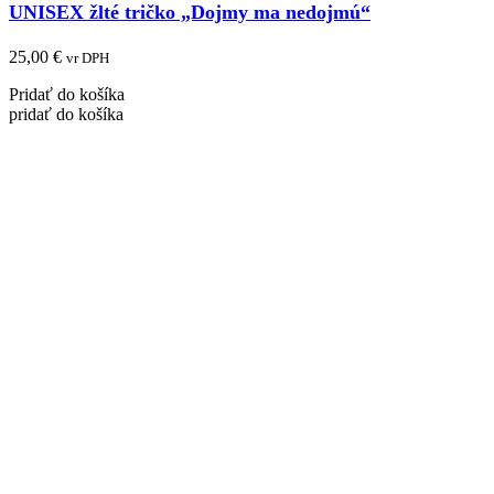
UNISEX žlté tričko „Dojmy ma nedojmú“
25,00
€
vr DPH
Pridať do košíka
pridať do košíka