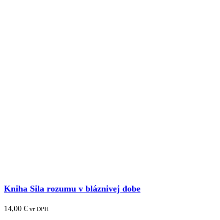
Kniha Sila rozumu v bláznivej dobe
14,00
€
vr DPH