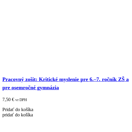
Pracovný zošit: Kritické myslenie pre 6.–7. ročník ZŠ a
pre osemročné gymnázia
7,50
€
vr DPH
Pridať do košíka
pridať do košíka