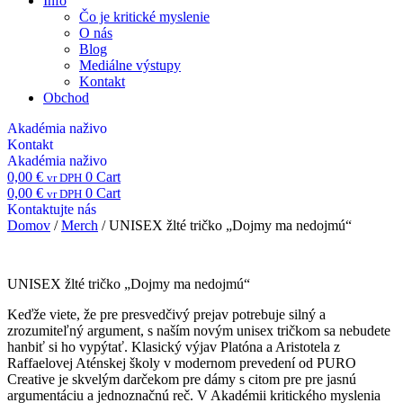
Info
Čo je kritické myslenie
O nás
Blog
Mediálne výstupy
Kontakt
Obchod
Akadémia naživo
Kontakt
Akadémia naživo
0,00
€
0
Cart
vr DPH
0,00
€
0
Cart
vr DPH
Kontaktujte nás
Domov
/
Merch
/ UNISEX žlté tričko „Dojmy ma nedojmú“
UNISEX žlté tričko „Dojmy ma nedojmú“
Keďže viete, že pre presvedčivý prejav potrebuje silný a
zrozumiteľný argument, s naším novým unisex tričkom sa nebudete
hanbiť si ho vypýtať. Klasický výjav Platóna a Aristotela z
Raffaelovej Aténskej školy v modernom prevedení od PURO
Creative je skvelým darčekom pre dámy s citom pre pre jasnú
argumentáciu a jednoznačnú reč. V Akadémii kritického myslenia