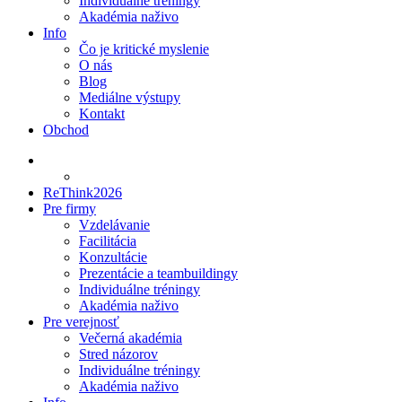
Individuálne tréningy
Akadémia naživo
Info
Čo je kritické myslenie
O nás
Blog
Mediálne výstupy
Kontakt
Obchod
ReThink2026
Pre firmy
Vzdelávanie
Facilitácia
Konzultácie
Prezentácie a teambuildingy
Individuálne tréningy
Akadémia naživo
Pre verejnosť
Večerná akadémia
Stred názorov
Individuálne tréningy
Akadémia naživo