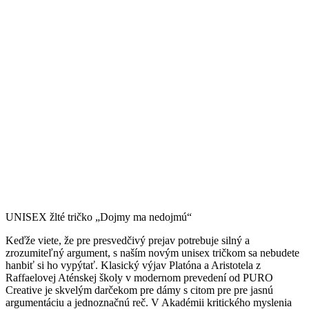
UNISEX žlté tričko „Dojmy ma nedojmú“
Keďže viete, že pre presvedčivý prejav potrebuje silný a
zrozumiteľný argument, s naším novým unisex tričkom sa nebudete
hanbiť si ho vypýtať. Klasický výjav Platóna a Aristotela z
Raffaelovej Aténskej školy v modernom prevedení od PURO
Creative je skvelým darčekom pre dámy s citom pre pre jasnú
argumentáciu a jednoznačnú reč. V Akadémii kritického myslenia