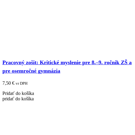
Pracovný zošit: Kritické myslenie pre 8.–9. ročník ZŠ a
pre osemročné gymnázia
7,50
€
vr DPH
Pridať do košíka
pridať do košíka