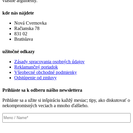
vlastné argumenty.
kde nás nájdete
Nová Cvernovka
Račianska 78
831 02
Bratislava
užitočné odkazy
Zásady spracovania osobných údajov
Reklamančný poriadok
Všeobecné obchodné podmienky
Odstúpenie od zmluvy
Prihláste sa k odberu nášho newslettera
Prihláste sa a užite si inšpiráciu každý mesiac; tipy, ako diskutovať o
nekompromisných veciach a mnoho ďalšieho.