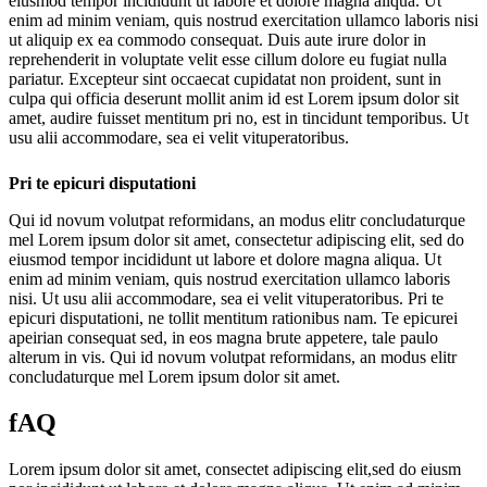
eiusmod tempor incididunt ut labore et dolore magna aliqua. Ut
enim ad minim veniam, quis nostrud exercitation ullamco laboris nisi
ut aliquip ex ea commodo consequat. Duis aute irure dolor in
reprehenderit in voluptate velit esse cillum dolore eu fugiat nulla
pariatur. Excepteur sint occaecat cupidatat non proident, sunt in
culpa qui officia deserunt mollit anim id est Lorem ipsum dolor sit
amet, audire fuisset mentitum pri no, est in tincidunt temporibus. Ut
usu alii accommodare, sea ei velit vituperatoribus.
Pri te epicuri disputationi
Qui id novum volutpat reformidans, an modus elitr concludaturque
mel Lorem ipsum dolor sit amet, consectetur adipiscing elit, sed do
eiusmod tempor incididunt ut labore et dolore magna aliqua. Ut
enim ad minim veniam, quis nostrud exercitation ullamco laboris
nisi. Ut usu alii accommodare, sea ei velit vituperatoribus. Pri te
epicuri disputationi, ne tollit mentitum rationibus nam. Te epicurei
apeirian consequat sed, in eos magna brute appetere, tale paulo
alterum in vis. Qui id novum volutpat reformidans, an modus elitr
concludaturque mel Lorem ipsum dolor sit amet.
fAQ
Lorem ipsum dolor sit amet, consectet adipiscing elit,sed do eiusm