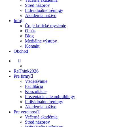
Večerná akadémia
Stred názorov
Individuálne tréningy
Akadémia naživo
Info
Čo je kritické myslenie
O nás
Blog
Mediálne výstupy
Kontakt
Obchod
ReThink2026
Pre firmy
Vzdelávanie
Facilitácia
Konzultácie
Prezentácie a teambuildingy
Individuálne tréningy
Akadémia naživo
Pre verejnosť
Večerná akadémia
Stred názorov