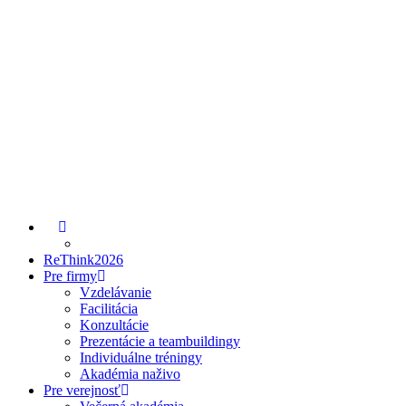
ReThink2026
Pre firmy
Vzdelávanie
Facilitácia
Konzultácie
Prezentácie a teambuildingy
Individuálne tréningy
Akadémia naživo
Pre verejnosť