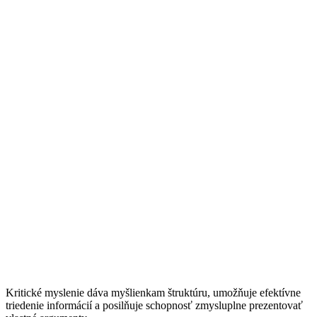
Kritické myslenie dáva myšlienkam štruktúru, umožňuje efektívne
triedenie informácií a posilňuje schopnosť zmysluplne prezentovať