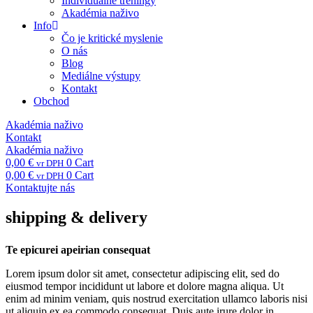
Individuálne tréningy
Akadémia naživo
Info
Čo je kritické myslenie
O nás
Blog
Mediálne výstupy
Kontakt
Obchod
Akadémia naživo
Kontakt
Akadémia naživo
0,00
€
0
Cart
vr DPH
0,00
€
0
Cart
vr DPH
Kontaktujte nás
shipping & delivery
Te epicurei apeirian consequat
Lorem ipsum dolor sit amet, consectetur adipiscing elit, sed do
eiusmod tempor incididunt ut labore et dolore magna aliqua. Ut
enim ad minim veniam, quis nostrud exercitation ullamco laboris nisi
ut aliquip ex ea commodo consequat. Duis aute irure dolor in