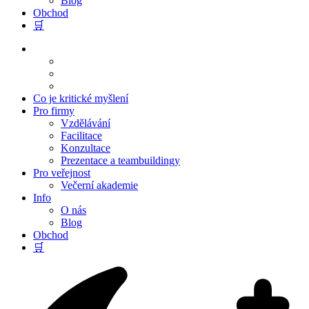
Blog
Obchod
🛒
Co je kritické myšlení
Pro firmy
Vzdělávání
Facilitace
Konzultace
Prezentace a teambuildingy
Pro veřejnost
Večerní akademie
Info
O nás
Blog
Obchod
🛒