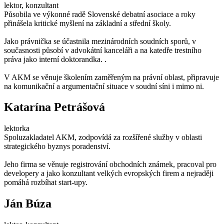
lektor, konzultant
Působila ve výkonné radě Slovenské debatní asociace a roky
přinášela kritické myšlení na základní a střední školy.
Jako právnička se účastnila mezinárodních soudních sporů, v
současnosti působí v advokátní kanceláři a na katedře trestního
práva jako interní doktorandka. .
V AKM se věnuje školením zaměřeným na právní oblast, připravuje
na komunikační a argumentační situace v soudní síni i mimo ni.
Katarína Petrášová
lektorka
Spoluzakladatel AKM, zodpovídá za rozšířené služby v oblasti
strategického byznys poradenství.
Jeho firma se věnuje registrování obchodních známek, pracoval pro
developery a jako konzultant velkých evropských firem a nejraději
pomáhá rozbíhat start-upy.
Ján Búza