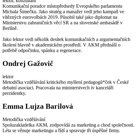
lektor, konzultant
Komunikační poradce místopředsedy Evropského parlamentu
Michala Šimečku. Jako stratég a manažer vedl jeho kampaň ve
vítězných eurovolbách 2019. Působil také jako diplomat na
Ministerstvu zahraničních věcí SR a na slovenské ambasádě v
Berlíně.
Jako lektor vedl několik desítek komunikačních a argumentačních
školení hlavně v akademickém prostředí. V AKM přednáší o
potřebě odpočinku, spánku a regenerace.
Ondrej Gažovič
lektor
Metodička vzdělávání kritického myšlení pedagogů*ček v České
debatní asociaci. Pracovala na ministerstvech iv kanceláři
prezidentky.
Emma Lujza Barilová
Metodička vzdělávání
Spoluzakladelka AKM, zodpovídá za marketing a chod společnosti.
Léta se věnuje marketingu a řídí a spravuje tři úspěšné firmy.