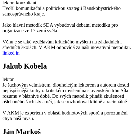
lektor, konzultant
Tvořil komunikační a politickou strategii Banskobystrického
samosprávného kraje.
Jako hlavní metodik SDA vybudoval debatní metodiku pro
organizace ze 17 zemí světa.
Věnuje se také vzdělávání kritického myšlení na základních i
středních školách. V AKM odpovídá za naši inovativní metodiku.
linked in
Jakub Kobela
lektor
Je šachovým velmistrem, dlouholetým lektorem a autorem dosud
nejúspěšnější knihy o kritickém myšlení na slovenském trhu Síla
rozumu v bláznivé době. Do svých metodik přináší zkušenosti
ošlehaného šachisty a učí, jak se rozhodovat klidně a racionálně.
V AKM je expertem v oblasti hodnotových sporů a porozumění
chyb naší mysli.
Ján Markoš