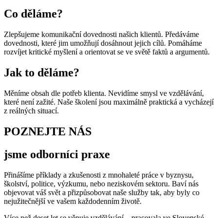
Co děláme?
Zlepšujeme komunikační dovednosti našich klientů. Předáváme
dovednosti, které jim umožňují dosáhnout jejich cílů. Pomáháme
rozvíjet kritické myšlení a orientovat se ve světě faktů a argumentů.
Jak to děláme?
Měníme obsah dle potřeb klienta. Nevidíme smysl ve vzdělávání,
které není zažité. Naše školení jsou maximálně praktická a vycházejí
z reálných situací.
POZNEJTE NÁS
jsme odborníci praxe
Přinášíme příklady a zkušenosti z mnohaleté práce v byznysu,
školství, politice, výzkumu, nebo neziskovém sektoru. Baví nás
objevovat váš svět a přizpůsobovat naše služby tak, aby byly co
nejužitečnější ve vašem každodenním životě.
Více než deset let se věnuje vzdělávání – pracovala ve Slovenské