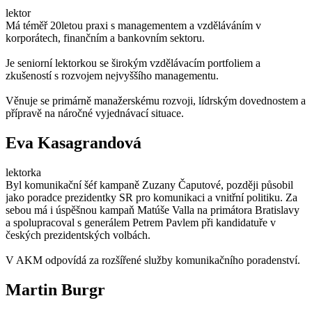
lektor
Má téměř 20letou praxi s managementem a vzděláváním v
korporátech, finančním a bankovním sektoru.
Je seniorní lektorkou se širokým vzdělávacím portfoliem a
zkušeností s rozvojem nejvyššího managementu.
Věnuje se primárně manažerskému rozvoji, lídrským dovednostem a
přípravě na náročné vyjednávací situace.
Eva Kasagrandová
lektorka
Byl komunikační šéf kampaně Zuzany Čaputové, později působil
jako poradce prezidentky SR pro komunikaci a vnitřní politiku. Za
sebou má i úspěšnou kampaň Matúše Valla na primátora Bratislavy
a spolupracoval s generálem Petrem Pavlem při kandidatuře v
českých prezidentských volbách.
V AKM odpovídá za rozšířené služby komunikačního poradenství.
Martin Burgr