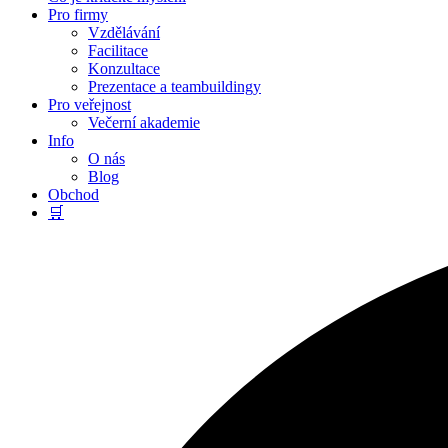
Pro firmy
Vzdělávání
Facilitace
Konzultace
Prezentace a teambuildingy
Pro veřejnost
Večerní akademie
Info
O nás
Blog
Obchod
🛒