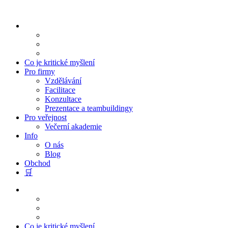
Přejít
k
obsahu
Co je kritické myšlení
Pro firmy
Vzdělávání
Facilitace
Konzultace
Prezentace a teambuildingy
Pro veřejnost
Večerní akademie
Info
O nás
Blog
Obchod
🛒
Co je kritické myšlení